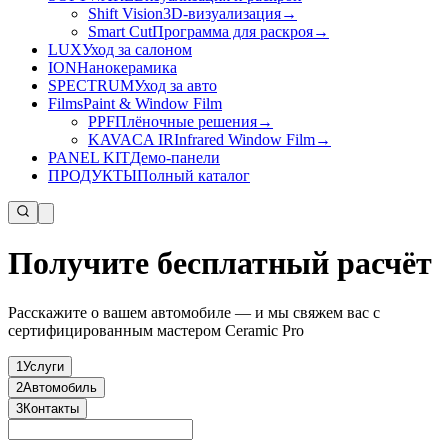
Shift Vision
3D-визуализация
→
Smart Cut
Программа для раскроя
→
LUX
Уход за салоном
ION
Нанокерамика
SPECTRUM
Уход за авто
Films
Paint & Window Film
PPF
Плёночные решения
→
KAVACA IR
Infrared Window Film
→
PANEL KIT
Демо-панели
ПРОДУКТЫ
Полный каталог
Получите бесплатный расчёт
Расскажите о вашем автомобиле — и мы свяжем вас с
сертифицированным мастером Ceramic Pro
1
Услуги
2
Автомобиль
3
Контакты