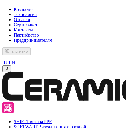
Компания
Технология
Отрасли
Сертификаты
Контакты
Партнёрство
Предпринимателям
Tajikistan
·
RU
EN
SHIFT
Цветная PPF
SOFTWARE
Визуализация и раскрой