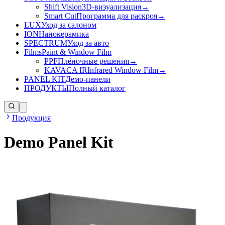
Shift Vision
3D-визуализация
→
Smart Cut
Программа для раскроя
→
LUX
Уход за салоном
ION
Нанокерамика
SPECTRUM
Уход за авто
Films
Paint & Window Film
PPF
Плёночные решения
→
KAVACA IR
Infrared Window Film
→
PANEL KIT
Демо-панели
ПРОДУКТЫ
Полный каталог
Продукция
Demo Panel Kit