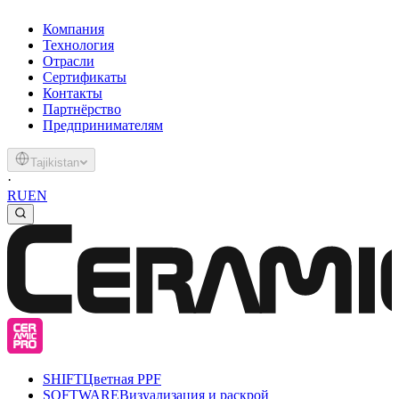
Компания
Технология
Отрасли
Сертификаты
Контакты
Партнёрство
Предпринимателям
Tajikistan
·
RU
EN
SHIFT
Цветная PPF
SOFTWARE
Визуализация и раскрой