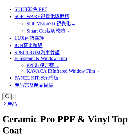
SHIFT
彩色 PPF
SOFTWARE
視覺化與裁切
Shift Vision
3D 視覺化
→
Smart Cut
裁切軟體
→
LUX
內飾養護
ION
奈米陶瓷
SPECTRUM
汽車養護
Films
Paint & Window Film
PPF
貼膜方案
→
KAVACA IR
Infrared Window Film
→
PANEL KIT
演示樣板
產品
完整產品目錄
產品
Ceramic Pro PPF & Vinyl Top
Coat