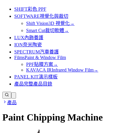
SHIFT
彩色 PPF
SOFTWARE
視覺化與裁切
Shift Vision
3D 視覺化
→
Smart Cut
裁切軟體
→
LUX
內飾養護
ION
奈米陶瓷
SPECTRUM
汽車養護
Films
Paint & Window Film
PPF
貼膜方案
→
KAVACA IR
Infrared Window Film
→
PANEL KIT
演示樣板
產品
完整產品目錄
產品
Paint Chipping Machine