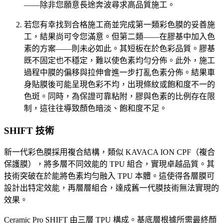
——除非您願意長途奔波尋求高品質施工。
若您有幸找到合格施工商並完成第一類彩色膜的妥善施
工，結果尚可令您滿意。但第二類——在膠基中加入色
素的方案——則未必如此。其短板在於色彩品質。膠基
既不固定也不穩定，難以使色素均勻分佈。此外，施工
過程中膜的偏移與拉伸會進一步打亂色素分佈。結果車
身貼膜後可能呈現色彩不均，出現條紋或飽和度不一的
色斑。同時，為保證可靠粘附，膠與色素的比例存在限
制，這往往導致顏色暗淡、飽和度不足。
SHIFT 技術
新一代彩色膜採用複合結構，類似 KAVACA ION CPF（複合
保護膜），將多層不同效能的 TPU 組合，實現卓越品質。其
技術突破在於能將色素均勻融入 TPU 本體。這使得各層膜可
設計出特定效能，再層層組合，達成舊一代膜技術無法實現的
效果。
Ceramic Pro SHIFT 由三層 TPU 構成。基底層根據所需最終顏