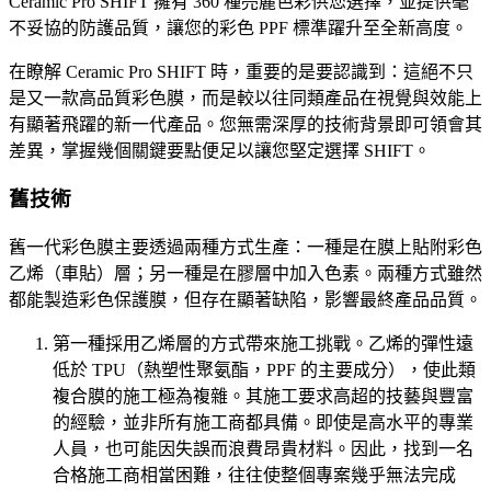
Ceramic Pro SHIFT 擁有 360 種亮麗色彩供您選擇，並提供毫
不妥協的防護品質，讓您的彩色 PPF 標準躍升至全新高度。
在瞭解 Ceramic Pro SHIFT 時，重要的是要認識到：這絕不只
是又一款高品質彩色膜，而是較以往同類產品在視覺與效能上
有顯著飛躍的新一代產品。您無需深厚的技術背景即可領會其
差異，掌握幾個關鍵要點便足以讓您堅定選擇 SHIFT。
舊技術
舊一代彩色膜主要透過兩種方式生產：一種是在膜上貼附彩色
乙烯（車貼）層；另一種是在膠層中加入色素。兩種方式雖然
都能製造彩色保護膜，但存在顯著缺陷，影響最終產品品質。
第一種採用乙烯層的方式帶來施工挑戰。乙烯的彈性遠
低於 TPU（熱塑性聚氨酯，PPF 的主要成分），使此類
複合膜的施工極為複雜。其施工要求高超的技藝與豐富
的經驗，並非所有施工商都具備。即使是高水平的專業
人員，也可能因失誤而浪費昂貴材料。因此，找到一名
合格施工商相當困難，往往使整個專案幾乎無法完成