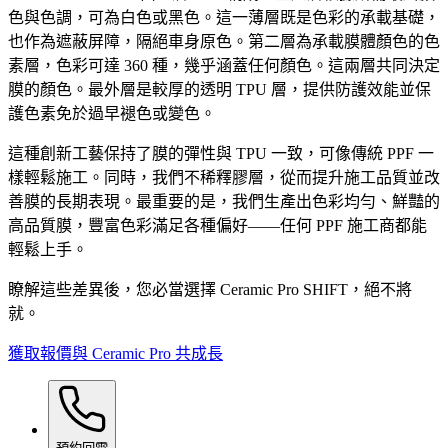
色與色調，可為白色或黑色。這一薄層既是色彩的承載基礎，
也作為遮蔽屏障，隔絕車身原色。第二層為承載膜體顏色的色
素層，色彩可達 360 種，幾乎涵蓋任何顏色。這兩層共同決定
膜的顏色。最外層是較厚的透明 TPU 層，提供防護效能並保
護色素免於過早褪色或變色。
這種創新工藝保持了膜的彈性與 TPU 一致，可像傳統 PPF 一
樣輕鬆施工。同時，我們不稀釋膠層，從而提升施工品質並改
善膜的長期表現。最重要的是，我們生產出色彩均勻、鮮豔的
高品質膜，豐富色彩滿足各種偏好——任何 PPF 施工商都能
輕鬆上手。
瞭解這些差異後，您必當選擇 Ceramic Pro SHIFT，絕不將
就。
獲取報價
與 Ceramic Pro 共成長