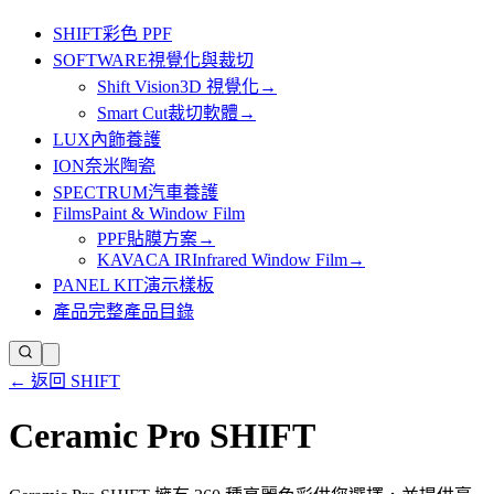
SHIFT
彩色 PPF
SOFTWARE
視覺化與裁切
Shift Vision
3D 視覺化
→
Smart Cut
裁切軟體
→
LUX
內飾養護
ION
奈米陶瓷
SPECTRUM
汽車養護
Films
Paint & Window Film
PPF
貼膜方案
→
KAVACA IR
Infrared Window Film
→
PANEL KIT
演示樣板
產品
完整產品目錄
← 返回 SHIFT
Ceramic Pro SHIFT