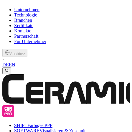
Unternehmen
Technologie
Branchen
Zertifikate
Kontakte
Partnerschaft
Für Unternehmer
Austria
·
DE
EN
SHIFT
Farbiges PPF
SOFTWARE
Visualisieren & Zuschnitt