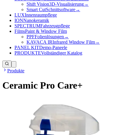
Shift Vision
3D-Visualisierung
→
Smart Cut
Schnittsoftware
→
LUX
Innenraumpflege
ION
Nanokeramik
SPECTRUM
Fahrzeugpflege
Films
Paint & Window Film
PPF
Folienlösungen
→
KAVACA IR
Infrared Window Film
→
PANEL KIT
Demo-Paneele
PRODUKTE
Vollständiger Katalog
Produkte
Ceramic Pro Care+