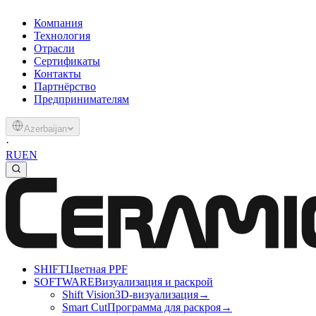
Компания
Технология
Отрасли
Сертификаты
Контакты
Партнёрство
Предпринимателям
Azerbaijan
·
RU
EN
SHIFT
Цветная PPF
SOFTWARE
Визуализация и раскрой
Shift Vision
3D-визуализация
→
Smart Cut
Программа для раскроя
→