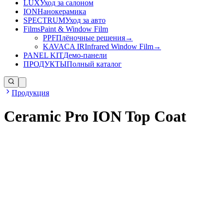
LUX
Уход за салоном
ION
Нанокерамика
SPECTRUM
Уход за авто
Films
Paint & Window Film
PPF
Плёночные решения
→
KAVACA IR
Infrared Window Film
→
PANEL KIT
Демо-панели
ПРОДУКТЫ
Полный каталог
Продукция
Ceramic Pro ION Top Coat