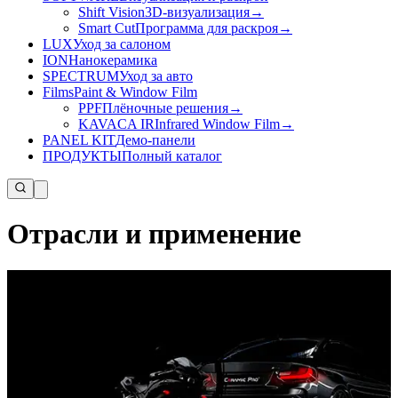
Shift Vision
3D-визуализация
→
Smart Cut
Программа для раскроя
→
LUX
Уход за салоном
ION
Нанокерамика
SPECTRUM
Уход за авто
Films
Paint & Window Film
PPF
Плёночные решения
→
KAVACA IR
Infrared Window Film
→
PANEL KIT
Демо-панели
ПРОДУКТЫ
Полный каталог
Отрасли и применение