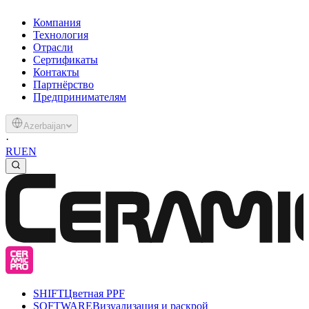
Компания
Технология
Отрасли
Сертификаты
Контакты
Партнёрство
Предпринимателям
Azerbaijan
·
RU
EN
SHIFT
Цветная PPF
SOFTWARE
Визуализация и раскрой