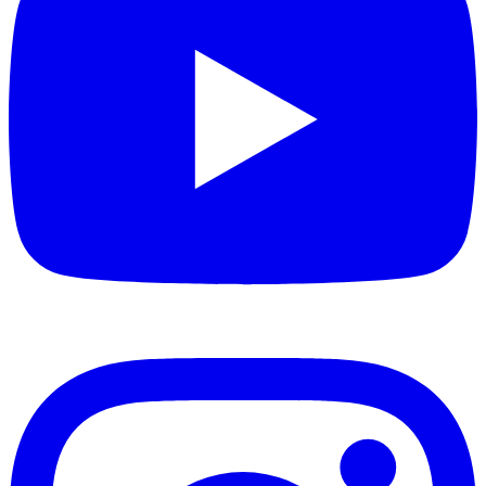
подходящим для железнодорожной инфраструктуры,
общественного транспорта, промышленных объектов и
других проектов с повышенными требованиями к
безопасности.
Испытанная продукция
Ceramic Pro Strong
Отрасли
City Infrastructure