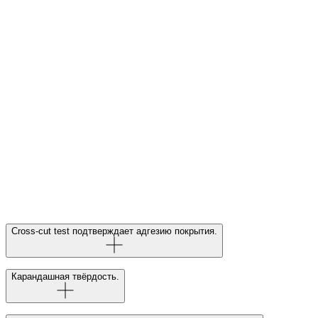
Cross-cut test подтверждает адгезию покрытия.
Стандарт испытания:
ASTM D3359
/
ISO 2409
Карандашная твёрдость.
Собственная лаборатория Ceramic Pro