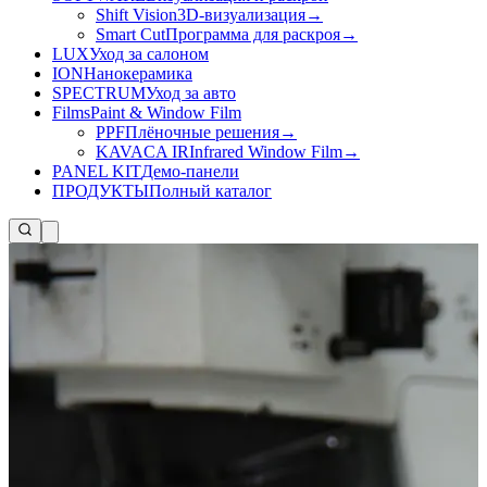
Shift Vision
3D-визуализация
→
Smart Cut
Программа для раскроя
→
LUX
Уход за салоном
ION
Нанокерамика
SPECTRUM
Уход за авто
Films
Paint & Window Film
PPF
Плёночные решения
→
KAVACA IR
Infrared Window Film
→
PANEL KIT
Демо-панели
ПРОДУКТЫ
Полный каталог