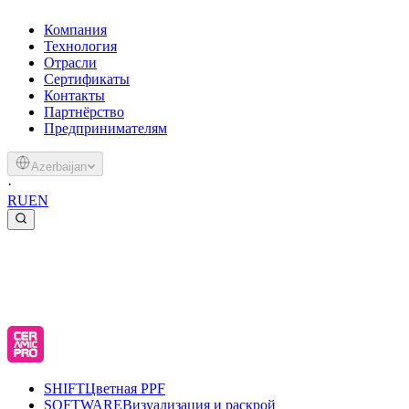
Компания
Технология
Отрасли
Сертификаты
Контакты
Партнёрство
Предпринимателям
Azerbaijan
·
RU
EN
SHIFT
Цветная PPF
SOFTWARE
Визуализация и раскрой