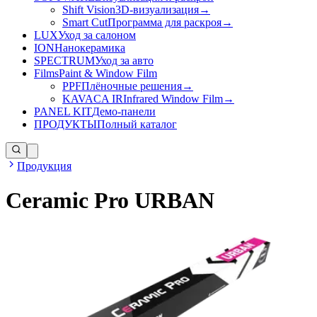
Shift Vision
3D-визуализация
→
Smart Cut
Программа для раскроя
→
LUX
Уход за салоном
ION
Нанокерамика
SPECTRUM
Уход за авто
Films
Paint & Window Film
PPF
Плёночные решения
→
KAVACA IR
Infrared Window Film
→
PANEL KIT
Демо-панели
ПРОДУКТЫ
Полный каталог
Продукция
Ceramic Pro URBAN