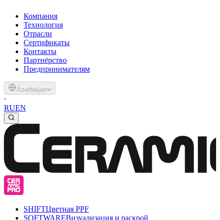
Компания
Технология
Отрасли
Сертификаты
Контакты
Партнёрство
Предпринимателям
Azerbaijan
·
RU
EN
SHIFT
Цветная PPF
SOFTWARE
Визуализация и раскрой