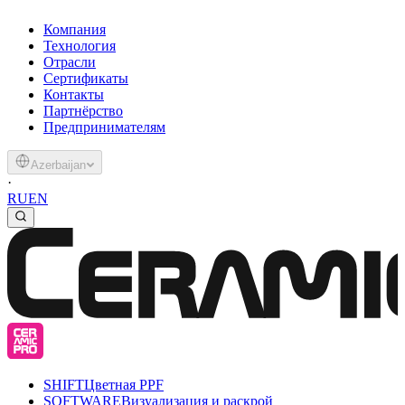
Компания
Технология
Отрасли
Сертификаты
Контакты
Партнёрство
Предпринимателям
Azerbaijan
·
RU
EN
SHIFT
Цветная PPF
SOFTWARE
Визуализация и раскрой