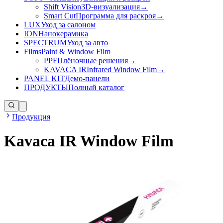
Shift Vision
3D-визуализация
→
Smart Cut
Программа для раскроя
→
LUX
Уход за салоном
ION
Нанокерамика
SPECTRUM
Уход за авто
Films
Paint & Window Film
PPF
Плёночные решения
→
KAVACA IR
Infrared Window Film
→
PANEL KIT
Демо-панели
ПРОДУКТЫ
Полный каталог
Продукция
Kavaca IR Window Film