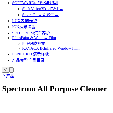
SOFTWARE
可视化与切割
Shift Vision
3D 可视化
→
Smart Cut
切割软件
→
LUX
内饰养护
ION
纳米陶瓷
SPECTRUM
汽车养护
Films
Paint & Window Film
PPF
贴膜方案
→
KAVACA IR
Infrared Window Film
→
PANEL KIT
演示样板
产品
完整产品目录
产品
Spectrum All Purpose Cleaner