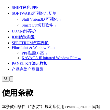
SHIFT
彩色 PPF
SOFTWARE
可视化与切割
Shift Vision
3D 可视化
→
Smart Cut
切割软件
→
LUX
内饰养护
ION
纳米陶瓷
SPECTRUM
汽车养护
Films
Paint & Window Film
PPF
贴膜方案
→
KAVACA IR
Infrared Window Film
→
PANEL KIT
演示样板
产品
完整产品目录
使用条款
本条款和条件（"协议"）规定您使用 ceramic-pro.com 网站