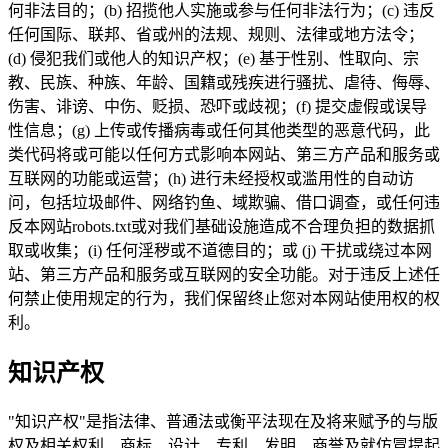
何非法目的；(b) 招揽他人实施或参与任何非法行为；(c) 违反
任何国际、联邦、省或州的法规、规则、法律或地方法令；
(d) 侵犯我们或他人的知识产权；(e) 基于性别、性取向、宗
教、民族、种族、年龄、国籍或残疾进行骚扰、虐待、侮辱、
伤害、诽谤、中伤、贬损、恐吓或歧视；(f) 提交虚假或误导
性信息；(g) 上传或传播病毒或任何其他类型的恶意代码，此
类代码将或可能以任何方式影响本网站、第三方产品和服务或
互联网的功能或运营；(h) 进行未经授权或滥用性的自动访
问，包括垃圾邮件、网络钓鱼、域欺骗、借口调查，或任何违
反本网站robots.txt或对我们基础设施造成不合理负担的数据抓
取或收集；(i) 任何淫秽或不道德目的；或 (j) 干扰或绕过本网
站、第三方产品和服务或互联网的安全功能。对于违反上述任
何禁止使用规定的行为，我们保留终止您对本网站使用权的权
利。
知识产权
"知识产权"是指法律、普通法或衡平法现在及将来赋予的与版
权及相关权利、商标、设计、专利、发明、商誉及就仿冒提起