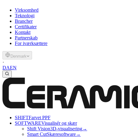
Virksomhed
Teknologi
Brancher
Certifikater
Kontakt
Partnerskab
For iværksættere
Denmark
·
DA
EN
SHIFT
Farvet PPF
SOFTWARE
Visualisér og skær
Shift Vision
3D-visualisering
→
Smart Cut
Skæresoftware
→