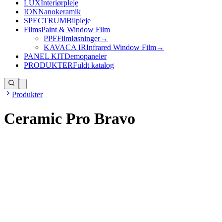
LUX
Interiørpleje
ION
Nanokeramik
SPECTRUM
Bilpleje
Films
Paint & Window Film
PPF
Filmløsninger
→
KAVACA IR
Infrared Window Film
→
PANEL KIT
Demopaneler
PRODUKTER
Fuldt katalog
Produkter
Ceramic Pro Bravo