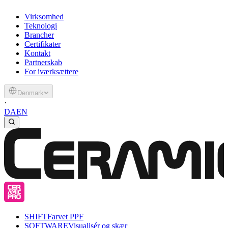
Virksomhed
Teknologi
Brancher
Certifikater
Kontakt
Partnerskab
For iværksættere
Denmark
·
DA
EN
SHIFT
Farvet PPF
SOFTWARE
Visualisér og skær