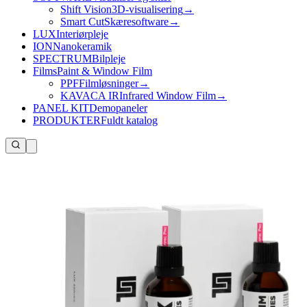
Shift Vision
3D-visualisering
→
Smart Cut
Skæresoftware
→
LUX
Interiørpleje
ION
Nanokeramik
SPECTRUM
Bilpleje
Films
Paint & Window Film
PPF
Filmløsninger
→
KAVACA IR
Infrared Window Film
→
PANEL KIT
Demopaneler
PRODUKTER
Fuldt katalog