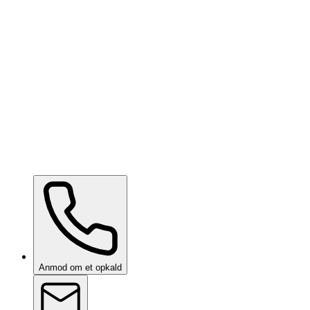
Ceramic Pro Care
på forespørgsel
Ceramic Pro Care+
på forespørgsel
Anmod om et opkald