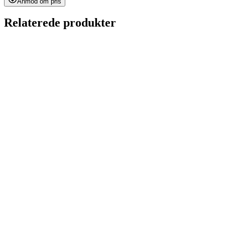
Anmod om pris
Relaterede produkter
Ceramic Pro Nano-Primer
på forespørgsel