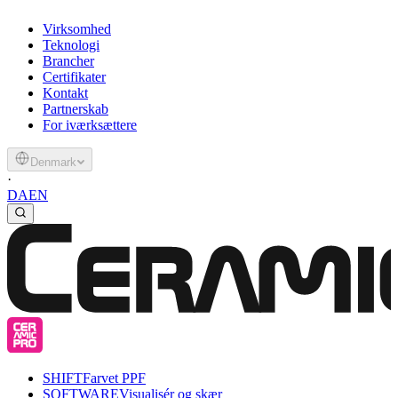
Virksomhed
Teknologi
Brancher
Certifikater
Kontakt
Partnerskab
For iværksættere
Denmark
·
DA
EN
SHIFT
Farvet PPF
SOFTWARE
Visualisér og skær