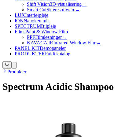
Shift Vision
3D-visualisering
→
Smart Cut
Skæresoftware
→
LUX
Interiørpleje
ION
Nanokeramik
SPECTRUM
Bilpleje
Films
Paint & Window Film
PPF
Filmløsninger
→
KAVACA IR
Infrared Window Film
→
PANEL KIT
Demopaneler
PRODUKTER
Fuldt katalog
Produkter
Spectrum Acidic Shampoo