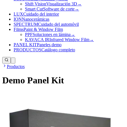
Shift Vision
Visualización 3D
→
Smart Cut
Software de corte
→
LUX
Cuidado del interior
ION
Nanocerámicas
SPECTRUM
Cuidado del automóvil
Films
Paint & Window Film
PPF
Soluciones en lámina
→
KAVACA IR
Infrared Window Film
→
PANEL KIT
Paneles demo
PRODUCTOS
Catálogo completo
Productos
Demo Panel Kit