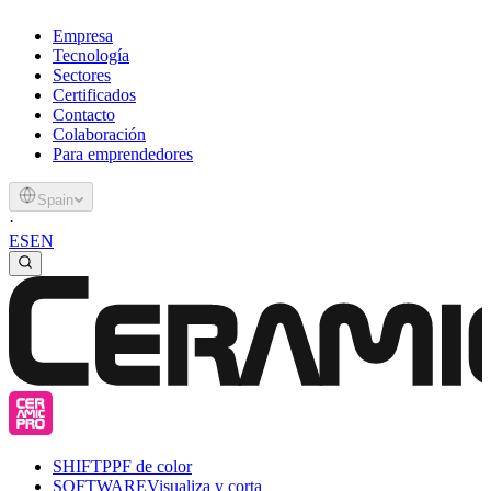
Empresa
Tecnología
Sectores
Certificados
Contacto
Colaboración
Para emprendedores
Spain
·
ES
EN
SHIFT
PPF de color
SOFTWARE
Visualiza y corta