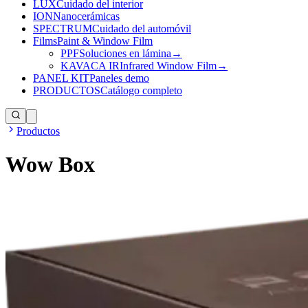
LUX
Cuidado del interior
ION
Nanocerámicas
SPECTRUM
Cuidado del automóvil
Films
Paint & Window Film
PPF
Soluciones en lámina
→
KAVACA IR
Infrared Window Film
→
PANEL KIT
Paneles demo
PRODUCTOS
Catálogo completo
Productos
Wow Box