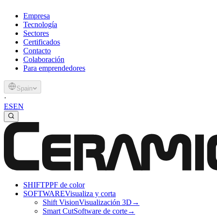
Empresa
Tecnología
Sectores
Certificados
Contacto
Colaboración
Para emprendedores
Spain
·
ES
EN
SHIFT
PPF de color
SOFTWARE
Visualiza y corta
Shift Vision
Visualización 3D
→
Smart Cut
Software de corte
→