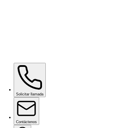
Hydrophobic Display Machine
bajo consulta
Paint Chipping Machine
bajo consulta
Solicitar llamada
Contáctenos