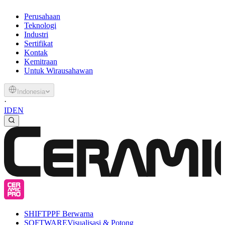
Perusahaan
Teknologi
Industri
Sertifikat
Kontak
Kemitraan
Untuk Wirausahawan
Indonesia
·
ID
EN
SHIFT
PPF Berwarna
SOFTWARE
Visualisasi & Potong