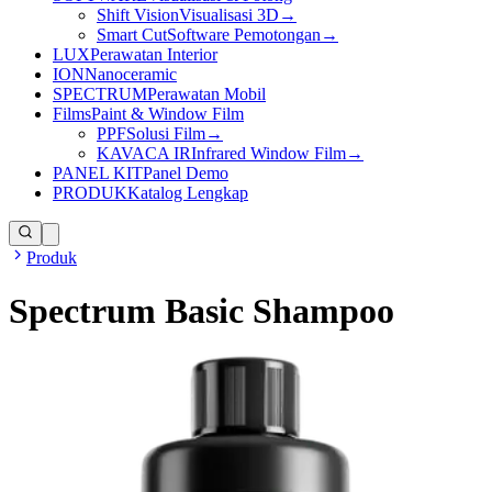
Shift Vision
Visualisasi 3D
→
Smart Cut
Software Pemotongan
→
LUX
Perawatan Interior
ION
Nanoceramic
SPECTRUM
Perawatan Mobil
Films
Paint & Window Film
PPF
Solusi Film
→
KAVACA IR
Infrared Window Film
→
PANEL KIT
Panel Demo
PRODUK
Katalog Lengkap
Produk
Spectrum Basic Shampoo