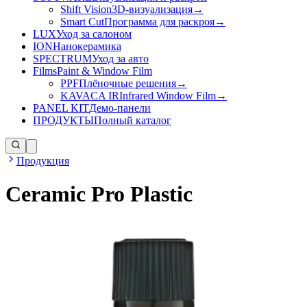
Shift Vision
3D-визуализация
→
Smart Cut
Программа для раскроя
→
LUX
Уход за салоном
ION
Нанокерамика
SPECTRUM
Уход за авто
Films
Paint & Window Film
PPF
Плёночные решения
→
KAVACA IR
Infrared Window Film
→
PANEL KIT
Демо-панели
ПРОДУКТЫ
Полный каталог
Продукция
Ceramic Pro Plastic