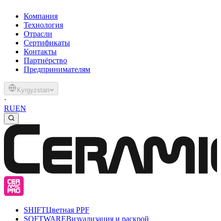
Компания
Технология
Отрасли
Сертификаты
Контакты
Партнёрство
Предпринимателям
Kyrgyzstan
·
RU
EN
SHIFT
Цветная PPF
SOFTWARE
Визуализация и раскрой