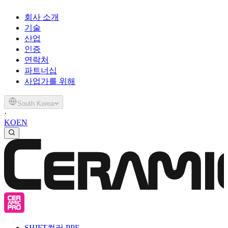
회사 소개
기술
산업
인증
연락처
파트너십
사업가를 위해
South Korea
·
KO
EN
SHIFT
컬러 PPF