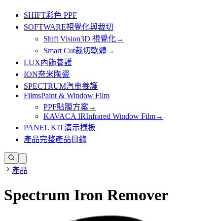
SHIFT
彩色 PPF
SOFTWARE
視覺化與裁切
Shift Vision
3D 視覺化
→
Smart Cut
裁切軟體
→
LUX
內飾養護
ION
奈米陶瓷
SPECTRUM
汽車養護
Films
Paint & Window Film
PPF
貼膜方案
→
KAVACA IR
Infrared Window Film
→
PANEL KIT
演示樣板
產品
完整產品目錄
產品
Spectrum Iron Remover