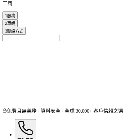
工商
1
服務
2
車輛
3
聯絡方式
陶瓷鍍膜
漆面保護膜
車窗膜
漆面修復
尚未確定 / 其他
免費且無義務 · 資料安全 · 全球 30,000+ 客戶信賴之選