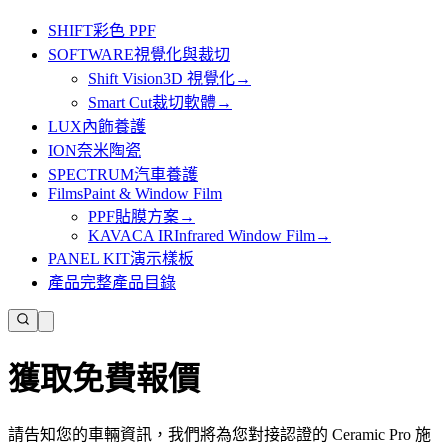
SHIFT
彩色 PPF
SOFTWARE
視覺化與裁切
Shift Vision
3D 視覺化
→
Smart Cut
裁切軟體
→
LUX
內飾養護
ION
奈米陶瓷
SPECTRUM
汽車養護
Films
Paint & Window Film
PPF
貼膜方案
→
KAVACA IR
Infrared Window Film
→
PANEL KIT
演示樣板
產品
完整產品目錄
獲取免費報價
請告知您的車輛資訊，我們將為您對接認證的 Ceramic Pro 施