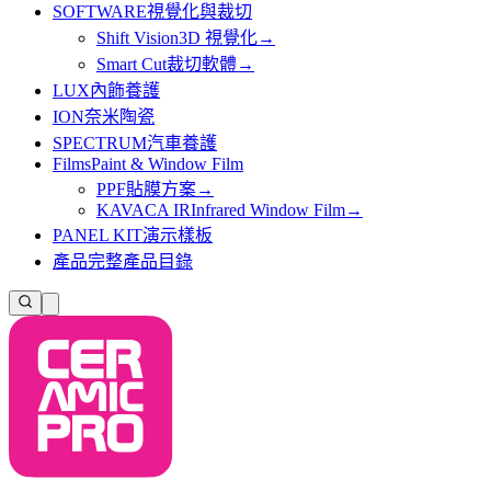
SOFTWARE
視覺化與裁切
Shift Vision
3D 視覺化
→
Smart Cut
裁切軟體
→
LUX
內飾養護
ION
奈米陶瓷
SPECTRUM
汽車養護
Films
Paint & Window Film
PPF
貼膜方案
→
KAVACA IR
Infrared Window Film
→
PANEL KIT
演示樣板
產品
完整產品目錄