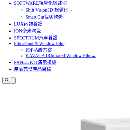
SOFTWARE
視覺化與裁切
Shift Vision
3D 視覺化
→
Smart Cut
裁切軟體
→
LUX
內飾養護
ION
奈米陶瓷
SPECTRUM
汽車養護
Films
Paint & Window Film
PPF
貼膜方案
→
KAVACA IR
Infrared Window Film
→
PANEL KIT
演示樣板
產品
完整產品目錄