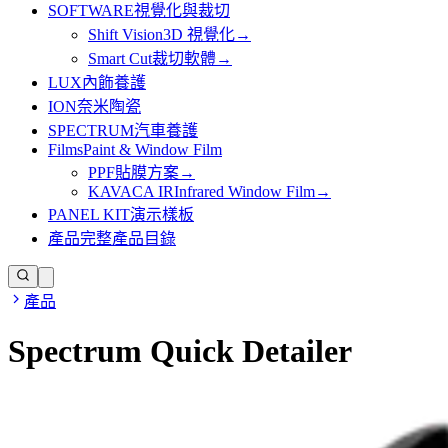
SOFTWARE
視覺化與裁切
Shift Vision
3D 視覺化
→
Smart Cut
裁切軟體
→
LUX
內飾養護
ION
奈米陶瓷
SPECTRUM
汽車養護
Films
Paint & Window Film
PPF
貼膜方案
→
KAVACA IR
Infrared Window Film
→
PANEL KIT
演示樣板
產品
完整產品目錄
產品
Spectrum Quick Detailer