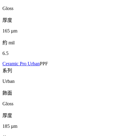
Gloss
厚度
165
µm
約 mil
6.5
Ceramic Pro Urban
PPF
系列
Urban
飾面
Gloss
厚度
185
µm