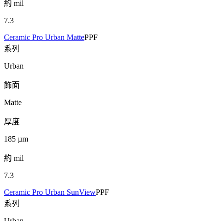
約 mil
7.3
Ceramic Pro Urban Matte
PPF
系列
Urban
飾面
Matte
厚度
185
µm
約 mil
7.3
Ceramic Pro Urban SunView
PPF
系列
Urban