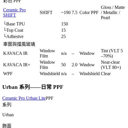
彩色 PPF
Gloss / Matte
Ceramic Pro
SHIFT
~190
7.5
Color PPF
/ Metallic /
SHIFT
Pearl
└
Base TPU
150
└
Top Coat
15
└
Adhesive
25
車窗與擋風玻璃
Window
Tint (VLT 5
KAVACA IR
n/a
–
Window
Film
–70%)
Window
Near-clear
KAVACA IR+
50
2.0
Window
Film
(VLT 80+)
WPF
Windshield
n/a
–
Windshield
Clear
Urban 系列——日常 PPF
Ceramic Pro Urban Lite
PPF
系列
Urban
飾面