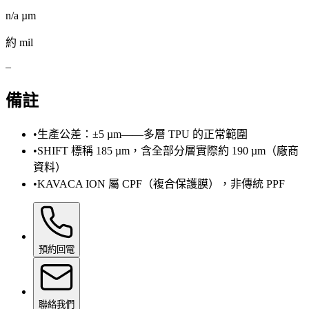
n/a
µm
約 mil
–
備註
•
生產公差：±5 µm——多層 TPU 的正常範圍
•
SHIFT 標稱 185 µm，含全部分層實際約 190 µm（廠商
資料）
•
KAVACA ION 屬 CPF（複合保護膜），非傳統 PPF
預約回電
聯絡我們