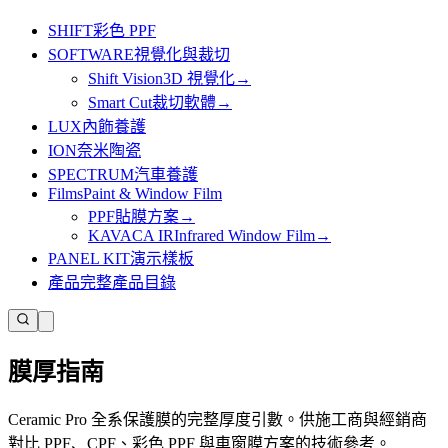
SHIFT
彩色 PPF
SOFTWARE
視覺化與裁切
Shift Vision
3D 視覺化
→
Smart Cut
裁切軟體
→
LUX
內飾養護
ION
奈米陶瓷
SPECTRUM
汽車養護
Films
Paint & Window Film
PPF
貼膜方案
→
KAVACA IR
Infrared Window Film
→
PANEL KIT
演示樣板
產品
完整產品目錄
膜厚指南
Ceramic Pro 全系保護膜的完整厚度引數。供施工商與經銷商
對比 PPF、CPF、彩色 PPF 與車窗膜方案的技術參考。