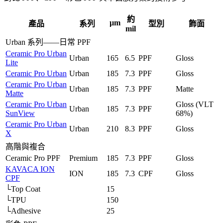
約
µm
產品
系列
型別
飾面
mil
Urban 系列——日常 PPF
Ceramic Pro Urban
Urban
165
6.5
PPF
Gloss
Lite
Ceramic Pro Urban
Urban
185
7.3
PPF
Gloss
Ceramic Pro Urban
Urban
185
7.3
PPF
Matte
Matte
Ceramic Pro Urban
Gloss (VLT
Urban
185
7.3
PPF
SunView
68%)
Ceramic Pro Urban
Urban
210
8.3
PPF
Gloss
X
高階與複合
Ceramic Pro PPF
Premium
185
7.3
PPF
Gloss
KAVACA ION
ION
185
7.3
CPF
Gloss
CPF
└
Top Coat
15
└
TPU
150
└
Adhesive
25