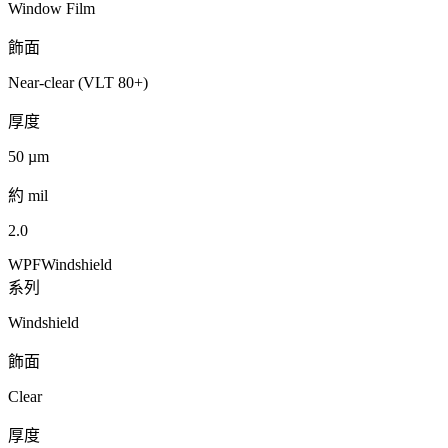
Window Film
飾面
Near-clear (VLT 80+)
厚度
50
µm
約 mil
2.0
WPF
Windshield
系列
Windshield
飾面
Clear
厚度