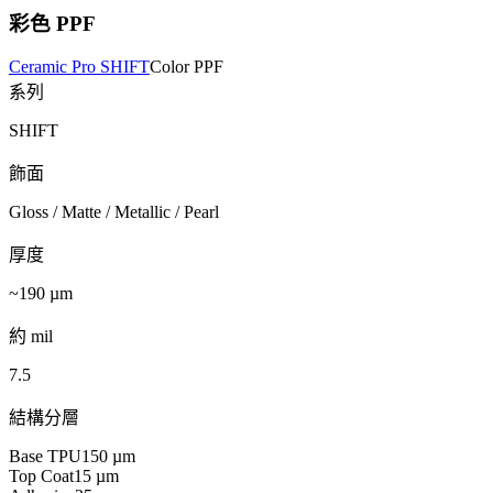
彩色 PPF
Ceramic Pro SHIFT
Color PPF
系列
SHIFT
飾面
Gloss / Matte / Metallic / Pearl
厚度
~190
µm
約 mil
7.5
結構分層
Base TPU
150
µm
Top Coat
15
µm