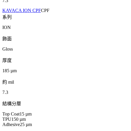
7.3
KAVACA ION CPF
CPF
系列
ION
飾面
Gloss
厚度
185
µm
約 mil
7.3
結構分層
Top Coat
15
µm
TPU
150
µm
Adhesive
25
µm