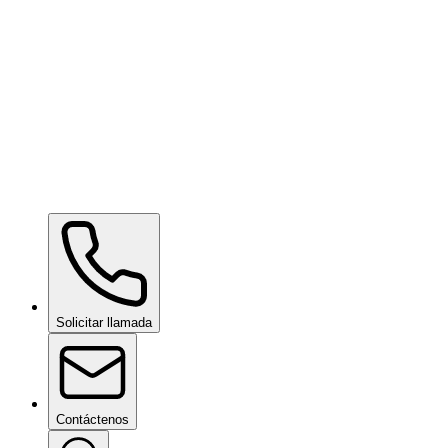
Ceramic Pro LUX SIM
bajo consulta
Ceramic Pro ION Base Coat
bajo consulta
Solicitar llamada
Contáctenos