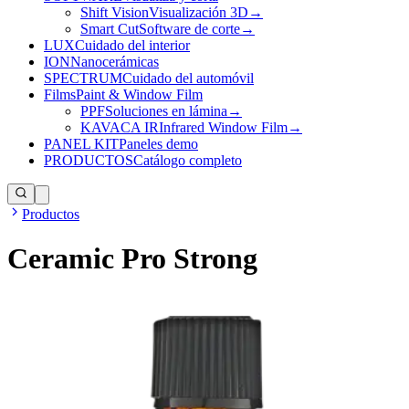
Shift Vision
Visualización 3D
→
Smart Cut
Software de corte
→
LUX
Cuidado del interior
ION
Nanocerámicas
SPECTRUM
Cuidado del automóvil
Films
Paint & Window Film
PPF
Soluciones en lámina
→
KAVACA IR
Infrared Window Film
→
PANEL KIT
Paneles demo
PRODUCTOS
Catálogo completo
Productos
Ceramic Pro Strong