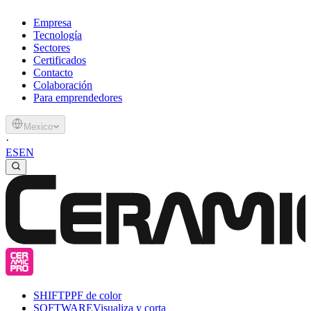
Empresa
Tecnología
Sectores
Certificados
Contacto
Colaboración
Para emprendedores
Mexico
·
ES
EN
SHIFT
PPF de color
SOFTWARE
Visualiza y corta