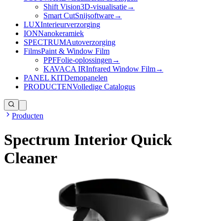
Shift Vision
3D-visualisatie
→
Smart Cut
Snijsoftware
→
LUX
Interieurverzorging
ION
Nanokeramiek
SPECTRUM
Autoverzorging
Films
Paint & Window Film
PPF
Folie-oplossingen
→
KAVACA IR
Infrared Window Film
→
PANEL KIT
Demopanelen
PRODUCTEN
Volledige Catalogus
Producten
Spectrum Interior Quick
Cleaner