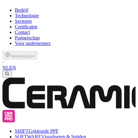
Bedrijf
Technologie
Sectoren
Certificaten
Contact
Partnerschap
Voor ondernemers
Netherlands
·
NL
EN
SHIFT
Gekleurde PPF
SOFTWARE
Visualiseren & Snijden