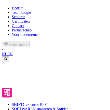
Bedrijf
Technologie
Sectoren
Certificaten
Contact
Partnerschap
Voor ondernemers
Netherlands
·
NL
EN
SHIFT
Gekleurde PPF
SOFTWARE
Visualiseren & Snijden