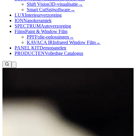
Shift Vision
3D-visualisatie
→
Smart Cut
Snijsoftware
→
LUX
Interieurverzorging
ION
Nanokeramiek
SPECTRUM
Autoverzorging
Films
Paint & Window Film
PPF
Folie-oplossingen
→
KAVACA IR
Infrared Window Film
→
PANEL KIT
Demopanelen
PRODUCTEN
Volledige Catalogus