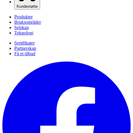
Kundestøtte
Produkter
Bruksområder
Selskap
Teknologi
Sertifikater
Partnerskap
Få et tilbud