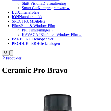
Shift Vision
3D-visualisering
→
Smart Cut
Kutteprogramvare
→
LUX
Interiørpleie
ION
Nanokeramikk
SPECTRUM
Bilpleie
Films
Paint & Window Film
PPF
Filmløsninger
→
KAVACA IR
Infrared Window Film
→
PANEL KIT
Demopaneler
PRODUKTER
Hele katalogen
Produkter
Ceramic Pro Bravo