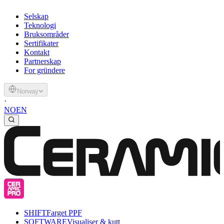
Selskap
Teknologi
Bruksområder
Sertifikater
Kontakt
Partnerskap
For gründere
Norway
·
NO
EN
SHIFT
Farget PPF
SOFTWARE
Visualiser & kutt