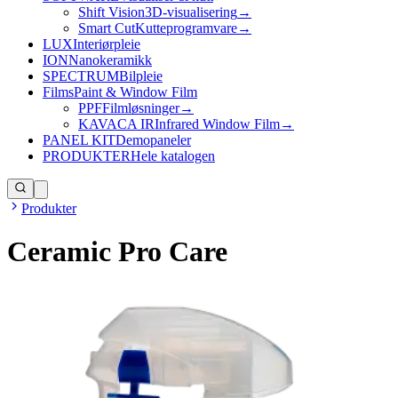
Shift Vision
3D-visualisering
→
Smart Cut
Kutteprogramvare
→
LUX
Interiørpleie
ION
Nanokeramikk
SPECTRUM
Bilpleie
Films
Paint & Window Film
PPF
Filmløsninger
→
KAVACA IR
Infrared Window Film
→
PANEL KIT
Demopaneler
PRODUKTER
Hele katalogen
Produkter
Ceramic Pro Care