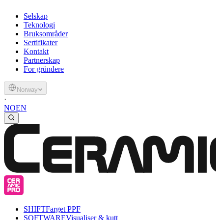
Selskap
Teknologi
Bruksområder
Sertifikater
Kontakt
Partnerskap
For gründere
Norway
·
NO
EN
SHIFT
Farget PPF
SOFTWARE
Visualiser & kutt