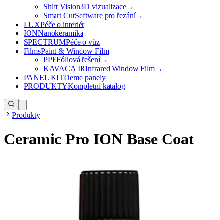
Shift Vision
3D vizualizace
→
Smart Cut
Software pro řezání
→
LUX
Péče o interiér
ION
Nanokeramika
SPECTRUM
Péče o vůz
Films
Paint & Window Film
PPF
Fóliová řešení
→
KAVACA IR
Infrared Window Film
→
PANEL KIT
Demo panely
PRODUKTY
Kompletní katalog
Produkty
Ceramic Pro ION Base Coat