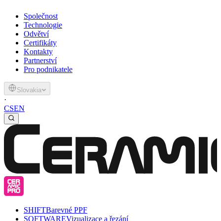
Společnost
Technologie
Odvětví
Certifikáty
Kontakty
Partnerství
Pro podnikatele
Slovakia
·
CS
EN
SHIFT
Barevné PPF
SOFTWARE
Vizualizace a řezání