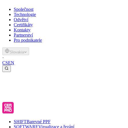
Společnost
Technologie
Odvětví
Certifikáty
Kontakty
Partnerství
Pro podnikatele
Slovakia
·
CS
EN
SHIFT
Barevné PPF
SOFTWARE
Vizualizace a řezání