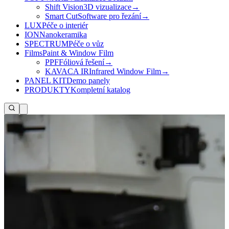
Shift Vision
3D vizualizace
→
Smart Cut
Software pro řezání
→
LUX
Péče o interiér
ION
Nanokeramika
SPECTRUM
Péče o vůz
Films
Paint & Window Film
PPF
Fóliová řešení
→
KAVACA IR
Infrared Window Film
→
PANEL KIT
Demo panely
PRODUKTY
Kompletní katalog