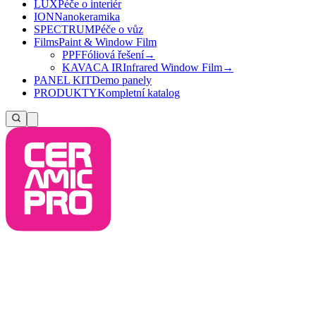
LUX
Péče o interiér
ION
Nanokeramika
SPECTRUM
Péče o vůz
Films
Paint & Window Film
PPF
Fóliová řešení
→
KAVACA IR
Infrared Window Film
→
PANEL KIT
Demo panely
PRODUKTY
Kompletní katalog