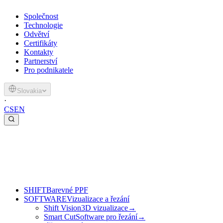
Společnost
Technologie
Odvětví
Certifikáty
Kontakty
Partnerství
Pro podnikatele
Slovakia
·
CS
EN
SHIFT
Barevné PPF
SOFTWARE
Vizualizace a řezání
Shift Vision
3D vizualizace
→
Smart Cut
Software pro řezání
→