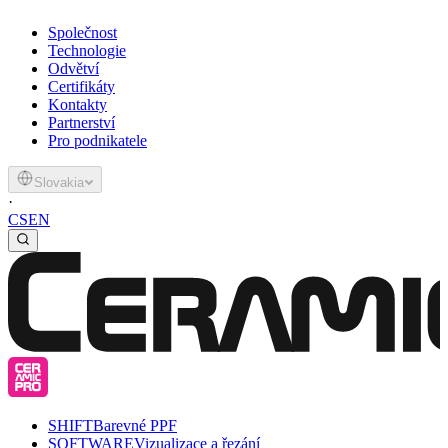
Společnost
Technologie
Odvětví
Certifikáty
Kontakty
Partnerství
Pro podnikatele
Slovakia
·
CS
EN
SHIFT
Barevné PPF
SOFTWARE
Vizualizace a řezání