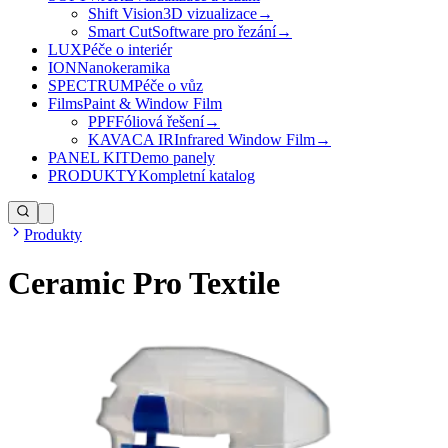
Shift Vision
3D vizualizace
→
Smart Cut
Software pro řezání
→
LUX
Péče o interiér
ION
Nanokeramika
SPECTRUM
Péče o vůz
Films
Paint & Window Film
PPF
Fóliová řešení
→
KAVACA IR
Infrared Window Film
→
PANEL KIT
Demo panely
PRODUKTY
Kompletní katalog
Produkty
Ceramic Pro Textile