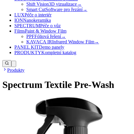
Shift Vision
3D vizualizace
→
Smart Cut
Software pro řezání
→
LUX
Péče o interiér
ION
Nanokeramika
SPECTRUM
Péče o vůz
Films
Paint & Window Film
PPF
Fóliová řešení
→
KAVACA IR
Infrared Window Film
→
PANEL KIT
Demo panely
PRODUKTY
Kompletní katalog
Produkty
Spectrum Textile Pre-Wash