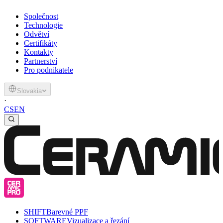
Společnost
Technologie
Odvětví
Certifikáty
Kontakty
Partnerství
Pro podnikatele
Slovakia
·
CS
EN
SHIFT
Barevné PPF
SOFTWARE
Vizualizace a řezání