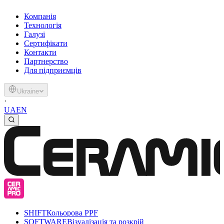
Компанія
Технологія
Галузі
Сертифікати
Контакти
Партнерство
Для підприємців
Ukraine
·
UA
EN
SHIFT
Кольорова PPF
SOFTWARE
Візуалізація та розкрій