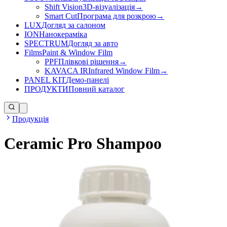
Shift Vision
3D-візуалізація
→
Smart Cut
Програма для розкрою
→
LUX
Догляд за салоном
ION
Нанокераміка
SPECTRUM
Догляд за авто
Films
Paint & Window Film
PPF
Плівкові рішення
→
KAVACA IR
Infrared Window Film
→
PANEL KIT
Демо-панелі
ПРОДУКТИ
Повний каталог
Продукція
Ceramic Pro Shampoo