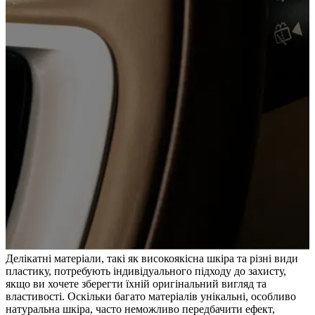
Делікатні матеріали, такі як високоякісна шкіра та різні види
пластику, потребують індивідуального підходу до захисту,
якщо ви хочете зберегти їхній оригінальний вигляд та
властивості. Оскільки багато матеріалів унікальні, особливо
натуральна шкіра, часто неможливо передбачити ефект,