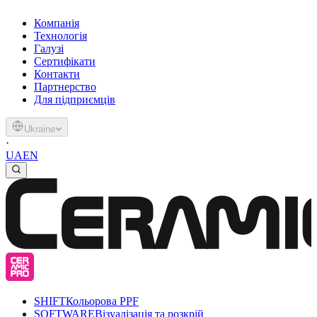
Компанія
Технологія
Галузі
Сертифікати
Контакти
Партнерство
Для підприємців
Ukraine
·
UA
EN
SHIFT
Кольорова PPF
SOFTWARE
Візуалізація та розкрій