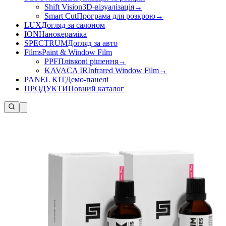
Shift Vision
3D-візуалізація
→
Smart Cut
Програма для розкрою
→
LUX
Догляд за салоном
ION
Нанокераміка
SPECTRUM
Догляд за авто
Films
Paint & Window Film
PPF
Плівкові рішення
→
KAVACA IR
Infrared Window Film
→
PANEL KIT
Демо-панелі
ПРОДУКТИ
Повний каталог