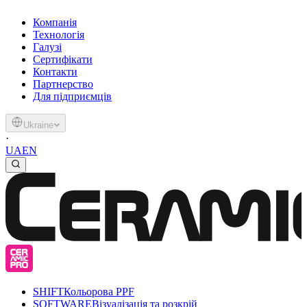
Компанія
Технологія
Галузі
Сертифікати
Контакти
Партнерство
Для підприємців
Ukraine
·
UA
EN
SHIFT
Кольорова PPF
SOFTWARE
Візуалізація та розкрій