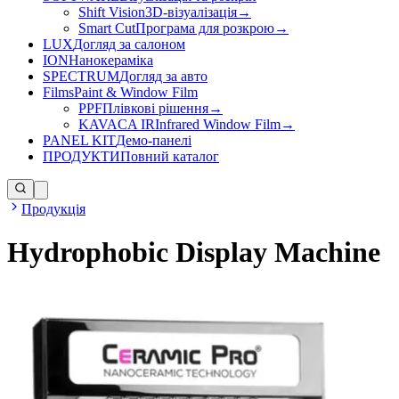
Shift Vision
3D-візуалізація
→
Smart Cut
Програма для розкрою
→
LUX
Догляд за салоном
ION
Нанокераміка
SPECTRUM
Догляд за авто
Films
Paint & Window Film
PPF
Плівкові рішення
→
KAVACA IR
Infrared Window Film
→
PANEL KIT
Демо-панелі
ПРОДУКТИ
Повний каталог
Продукція
Hydrophobic Display Machine