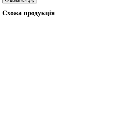
Дізнатися ціну
Схожа продукція
Demo Panel Kit
за запитом
Paint Chipping Machine
за запитом