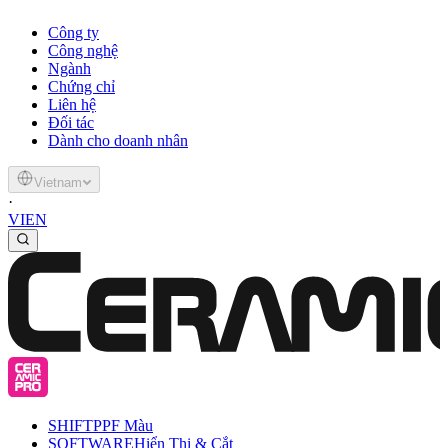
Công ty
Công nghệ
Ngành
Chứng chỉ
Liên hệ
Đối tác
Dành cho doanh nhân
Vietnam
·
VI
EN
SHIFT
PPF Màu
SOFTWARE
Hiển Thị & Cắt