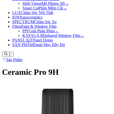
Shift Vision
Mô Phỏng 3D
→
Smart Cut
Phần Mềm Cắt
→
LUX
Chăm Sóc Nội Thất
ION
Nanoceramics
SPECTRUM
Chăm Sóc Xe
Films
Paint & Window Film
PPF
Giải Pháp Phim
→
KAVACA IR
Infrared Window Film
→
PANEL KIT
Panel Demo
SẢN PHẨM
Danh Mục Đầy Đủ
Sản Phẩm
Ceramic Pro 9H