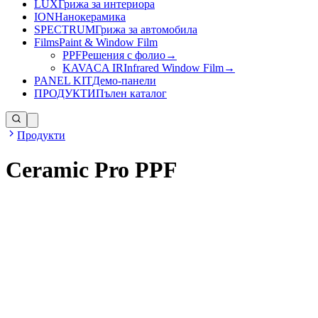
LUX
Грижа за интериора
ION
Нанокерамика
SPECTRUM
Грижа за автомобила
Films
Paint & Window Film
PPF
Решения с фолио
→
KAVACA IR
Infrared Window Film
→
PANEL KIT
Демо-панели
ПРОДУКТИ
Пълен каталог
Продукти
Ceramic Pro PPF