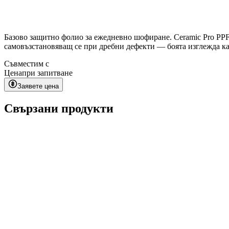
Базово защитно фолио за ежедневно шофиране. Ceramic Pro PPF
самовъзстановяващ се при дребни дефекти — боята изглежда ка
Съвместим с
Цена
при запитване
Заявете цена
Свързани продукти
Kavaca ION CPF
при запитване