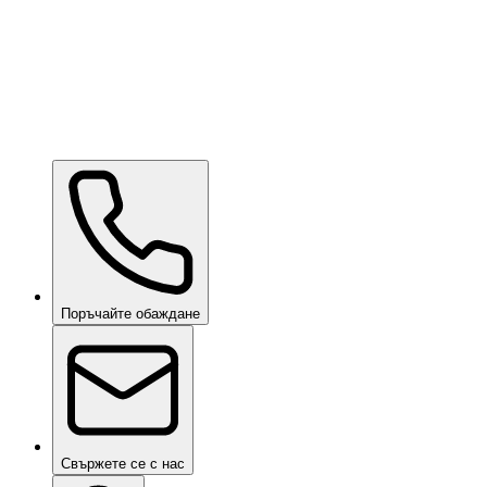
Ceramic Pro URBAN
при запитване
Ceramic Pro SHIFT
при запитване
Поръчайте обаждане
Свържете се с нас