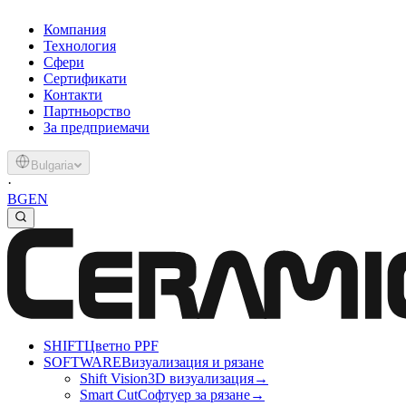
Компания
Технология
Сфери
Сертификати
Контакти
Партньорство
За предприемачи
Bulgaria
·
BG
EN
SHIFT
Цветно PPF
SOFTWARE
Визуализация и рязане
Shift Vision
3D визуализация
→
Smart Cut
Софтуер за рязане
→