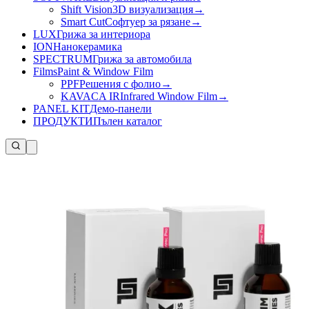
Shift Vision
3D визуализация
→
Smart Cut
Софтуер за рязане
→
LUX
Грижа за интериора
ION
Нанокерамика
SPECTRUM
Грижа за автомобила
Films
Paint & Window Film
PPF
Решения с фолио
→
KAVACA IR
Infrared Window Film
→
PANEL KIT
Демо-панели
ПРОДУКТИ
Пълен каталог