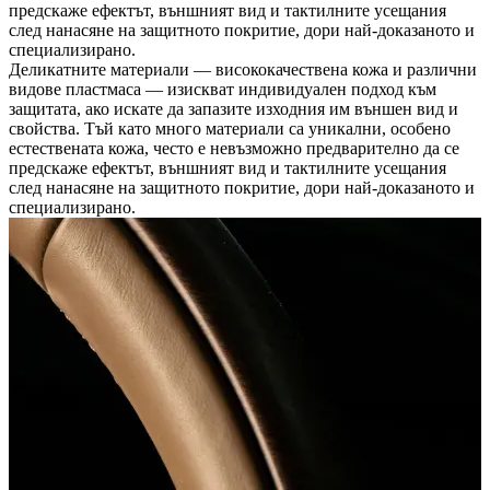
предскаже ефектът, външният вид и тактилните усещания
след нанасяне на защитното покритие, дори най-доказаното и
специализирано.
Деликатните материали — висококачествена кожа и различни
видове пластмаса — изискват индивидуален подход към
защитата, ако искате да запазите изходния им външен вид и
свойства. Тъй като много материали са уникални, особено
естествената кожа, често е невъзможно предварително да се
предскаже ефектът, външният вид и тактилните усещания
след нанасяне на защитното покритие, дори най-доказаното и
специализирано.