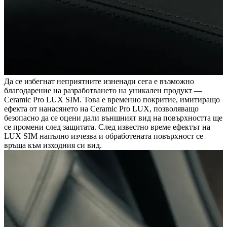
Да се избегнат неприятните изненади сега е възможно
благодарение на разработването на уникален продукт —
Ceramic Pro LUX SIM. Това е временно покритие, имитиращо
ефекта от нанасянето на Ceramic Pro LUX, позволяващо
безопасно да се оцени дали външният вид на повърхността ще
се промени след защитата. След известно време ефектът на
LUX SIM напълно изчезва и обработената повърхност се
връща към изходния си вид.