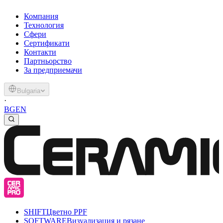
Компания
Технология
Сфери
Сертификати
Контакти
Партньорство
За предприемачи
Bulgaria
·
BG
EN
SHIFT
Цветно PPF
SOFTWARE
Визуализация и рязане