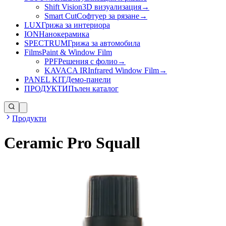
Shift Vision
3D визуализация
→
Smart Cut
Софтуер за рязане
→
LUX
Грижа за интериора
ION
Нанокерамика
SPECTRUM
Грижа за автомобила
Films
Paint & Window Film
PPF
Решения с фолио
→
KAVACA IR
Infrared Window Film
→
PANEL KIT
Демо-панели
ПРОДУКТИ
Пълен каталог
Продукти
Ceramic Pro Squall