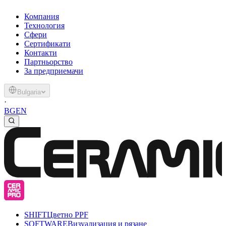
Компания
Технология
Сфери
Сертификати
Контакти
Партньорство
За предприемачи
Bulgaria
·
BG
EN
SHIFT
Цветно PPF
SOFTWARE
Визуализация и рязане