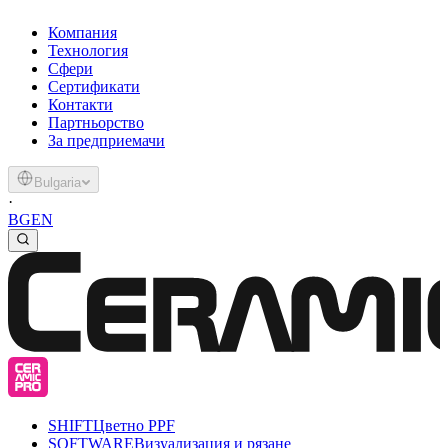
Компания
Технология
Сфери
Сертификати
Контакти
Партньорство
За предприемачи
Bulgaria
·
BG
EN
SHIFT
Цветно PPF
SOFTWARE
Визуализация и рязане