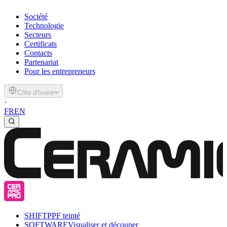
Société
Technologie
Secteurs
Certificats
Contacts
Partenariat
Pour les entrepreneurs
Côte d'Ivoire
·
FR
EN
SHIFT
PPF teinté
SOFTWARE
Visualiser et découper