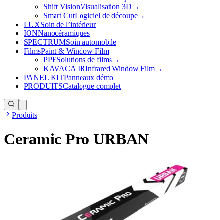
Shift Vision
Visualisation 3D
→
Smart Cut
Logiciel de découpe
→
LUX
Soin de l’intérieur
ION
Nanocéramiques
SPECTRUM
Soin automobile
Films
Paint & Window Film
PPF
Solutions de films
→
KAVACA IR
Infrared Window Film
→
PANEL KIT
Panneaux démo
PRODUITS
Catalogue complet
Produits
Ceramic Pro URBAN