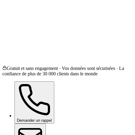
Revêtement céramique
Film de protection de peintur
Films teintés
Correction de peinture
Je ne sais pas / Autre
Gratuit et sans engagement · Vos données sont sécurisées · La
confiance de plus de 30 000 clients dans le monde
Demander un rappel