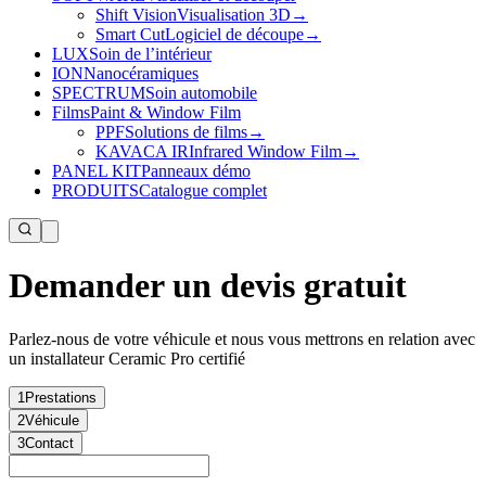
Shift Vision
Visualisation 3D
→
Smart Cut
Logiciel de découpe
→
LUX
Soin de l’intérieur
ION
Nanocéramiques
SPECTRUM
Soin automobile
Films
Paint & Window Film
PPF
Solutions de films
→
KAVACA IR
Infrared Window Film
→
PANEL KIT
Panneaux démo
PRODUITS
Catalogue complet
Demander un devis gratuit
Parlez-nous de votre véhicule et nous vous mettrons en relation avec
un installateur Ceramic Pro certifié
1
Prestations
2
Véhicule
3
Contact