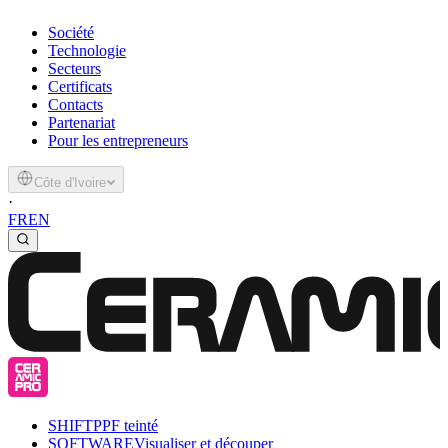
Société
Technologie
Secteurs
Certificats
Contacts
Partenariat
Pour les entrepreneurs
Côte d'Ivoire
·
FR
EN
SHIFT
PPF teinté
SOFTWARE
Visualiser et découper