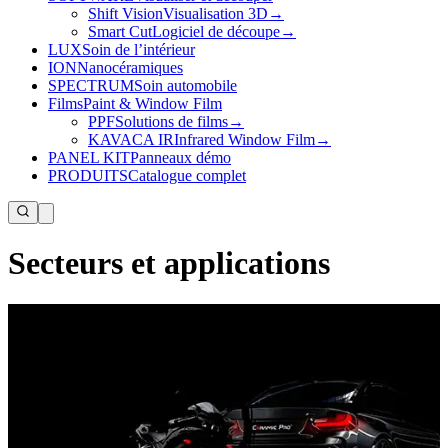
Shift Vision
Visualisation 3D
→
Smart Cut
Logiciel de découpe
→
LUX
Soin de l’intérieur
ION
Nanocéramiques
SPECTRUM
Soin automobile
Films
Paint & Window Film
PPF
Solutions de films
→
KAVACA IR
Infrared Window Film
→
PANEL KIT
Panneaux démo
PRODUITS
Catalogue complet
Secteurs et applications