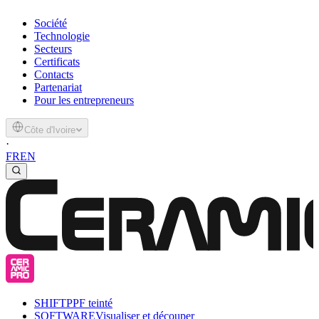
Société
Technologie
Secteurs
Certificats
Contacts
Partenariat
Pour les entrepreneurs
Côte d'Ivoire
·
FR
EN
SHIFT
PPF teinté
SOFTWARE
Visualiser et découper