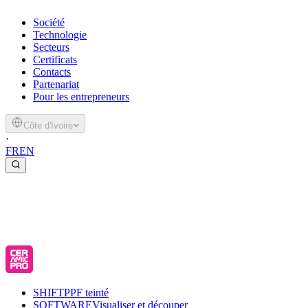
Société
Technologie
Secteurs
Certificats
Contacts
Partenariat
Pour les entrepreneurs
Côte d'Ivoire
·
FR
EN
SHIFT
PPF teinté
SOFTWARE
Visualiser et découper