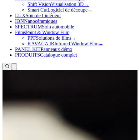
Shift Vision
Visualisation 3D
→
Smart Cut
Logiciel de découpe
→
LUX
Soin de l’intérieur
ION
Nanocéramiques
SPECTRUM
Soin automobile
Films
Paint & Window Film
PPF
Solutions de films
→
KAVACA IR
Infrared Window Film
→
PANEL KIT
Panneaux démo
PRODUITS
Catalogue complet