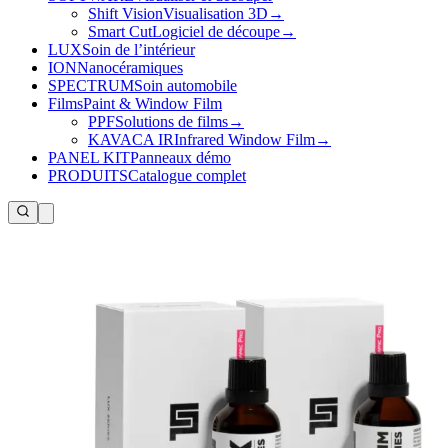
Shift Vision
Visualisation 3D
→
Smart Cut
Logiciel de découpe
→
LUX
Soin de l’intérieur
ION
Nanocéramiques
SPECTRUM
Soin automobile
Films
Paint & Window Film
PPF
Solutions de films
→
KAVACA IR
Infrared Window Film
→
PANEL KIT
Panneaux démo
PRODUITS
Catalogue complet