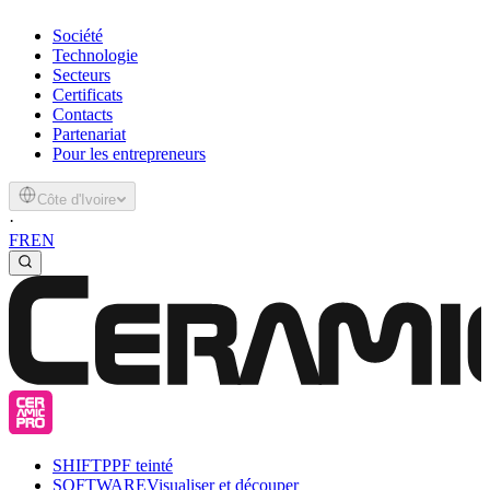
Société
Technologie
Secteurs
Certificats
Contacts
Partenariat
Pour les entrepreneurs
Côte d'Ivoire
·
FR
EN
SHIFT
PPF teinté
SOFTWARE
Visualiser et découper